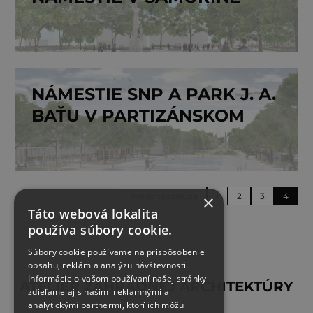
NÁMESTIE SNP A PARK J. A.
BAŤU V PARTIZÁNSKOM
« Predchádzajúca
1
2
3
4
×
Táto webová lokalita
používa súbory cookie.
Súbory cookie používame na prispôsobenie
obsahu, reklám a analýzu návštevnosti.
Informácie o vašom používaní našej stránky
ATELIÉR ZÁHRADNEJ ARCHITEKTÚRY
zdieľame aj s našimi reklamnými a
analytickými partnermi, ktorí ich môžu