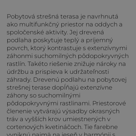
Pobytová strešná terasa je navrhnutá
ako multifunkčný priestor na oddych a
spoločenské aktivity. Jej drevená
podlaha poskytuje teplý a príjemný
povrch, ktorý kontrastuje s extenzívnymi
záhonmi suchomilných pôdopokryvných
rastlín. Takéto riešenie znižuje nároky na
údržbu a prispieva k udržateľnosti
záhrady. Drevenú podlahu na pobytovej
strešnej terase dopĺňajú extenzívne
záhony so suchomilnými
pôdopokryvnými rastlinami. Priestorové
členenie vytvárajú výsadby okrasných
tráv a vyšších krov umiestnených v
cortenových kvetináčoch. Tie farebne
vyniknú najmä na jeseň v harmónii s