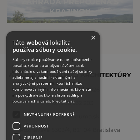
ZÁHRADA PREPOJENÁ S
KRAJINOU
×
Táto webová lokalita
používa súbory cookie.
Súbory cookie používame na prispôsobenie
obsahu, reklám a analýzu návštevnosti.
Informácie o vašom používaní našej stránky
ATELIÉR ZÁHRADNEJ ARCHITEKTÚRY
zdieľame aj s našimi reklamnými a
analytickými partnermi, ktorí ich môžu
Atelier DUMA ©
2026
kombinovať s inými informáciami, ktoré ste
im poskytli alebo ktoré zhromaždili pri
používaní ich služieb.
Prečítať viac
+421 905 332 203
NEVYHNUTNE POTREBNÉ
info@atelierduma.sk
VÝKONNOSŤ
Rožňavská 5303/4, 821 04 Bratislava
CIELENIE