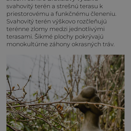
svahovitý terén a strešnú terasu k
priestorovému a funkčnému členeniu.
Svahovitý terén výškovo rozčleňujú
terénne zlomy medzi jednotlivými
terasami. Šikmé plochy pokrývajú
monokultúrne záhony okrasných tráv.