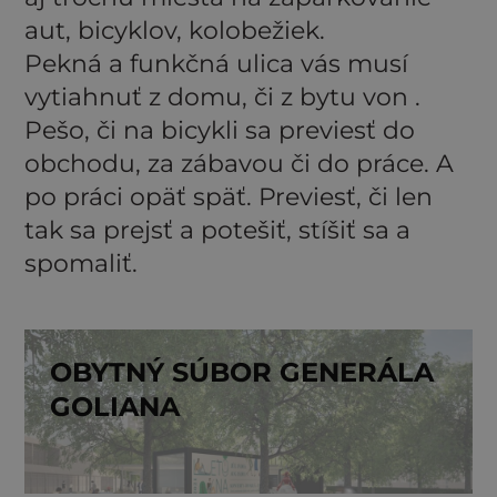
aut, bicyklov, kolobežiek.
Pekná a funkčná ulica vás musí
vytiahnuť z domu, či z bytu von .
Pešo, či na bicykli sa previesť do
obchodu, za zábavou či do práce. A
po práci opäť späť. Previesť, či len
tak sa prejsť a potešiť, stíšiť sa a
spomaliť.
OBYTNÝ SÚBOR GENERÁLA
GOLIANA