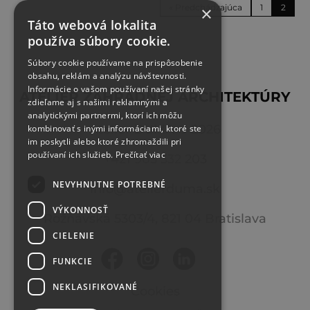
« Predchádzajúca
1
2
×
Táto webová lokalita
používa súbory cookie.
Súbory cookie používame na prispôsobenie
obsahu, reklám a analýzu návštevnosti.
Informácie o vašom používaní našej stránky
ATELIÉR ZÁHRADNEJ ARCHITEKTÚRY
zdieľame aj s našimi reklamnými a
analytickými partnermi, ktorí ich môžu
Atelier DUMA ©
2026
kombinovať s inými informáciami, ktoré ste
im poskytli alebo ktoré zhromaždili pri
používaní ich služieb.
Prečítať viac
+421 905 332 203
NEVYHNUTNE POTREBNÉ
info@atelierduma.sk
VÝKONNOSŤ
Rožňavská 5303/4, 821 04 Bratislava
CIELENIE
FUNKCIE
NEKLASIFIKOVANÉ
Cookies