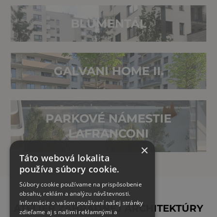
BLUMENTÁL
GALVANI HOME II.
PARKOVÉ NÁMESTIE
LAFRANCONI
×
Táto webová lokalita
používa súbory cookie.
Súbory cookie používame na prispôsobenie
obsahu, reklám a analýzu návštevnosti.
Informácie o vašom používaní našej stránky
ATELIÉR ZÁHRADNEJ ARCHITEKTÚRY
zdieľame aj s našimi reklamnými a