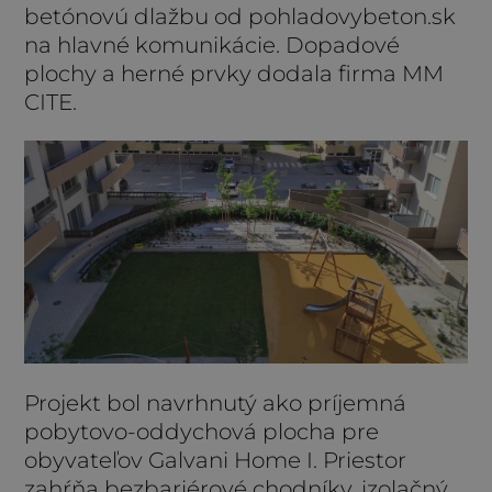
betónovú dlažbu od pohladovybeton.sk
na hlavné komunikácie. Dopadové
plochy a herné prvky dodala firma MM
CITE.
Projekt bol navrhnutý ako príjemná
pobytovo-oddychová plocha pre
obyvateľov Galvani Home I. Priestor
zahŕňa bezbariérové chodníky, izolačný