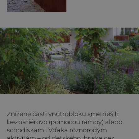
Znížené časti vnútrobloku sme riešili
bezbariérovo (pomocou rampy) alebo
schodiskami. Vďaka rôznorodým
aktivitám – od detského ihriska cez