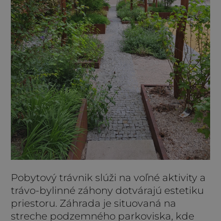
Pobytový trávnik slúži na voľné aktivity a
trávo-bylinné záhony dotvárajú estetiku
priestoru. Záhrada je situovaná na
streche podzemného parkoviska, kde