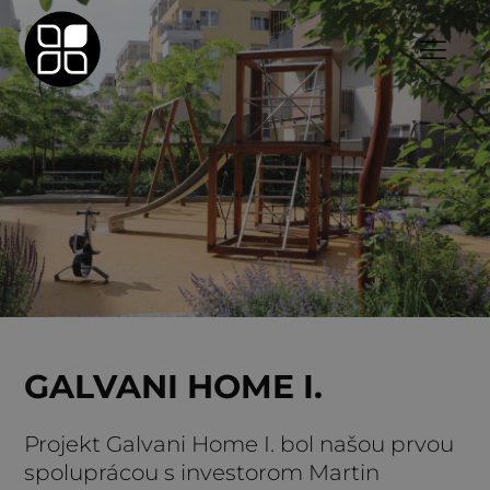
GALVANI HOME I.
Projekt Galvani Home I. bol našou prvou
spoluprácou s investorom Martin