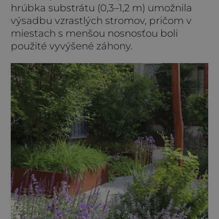
hrúbka substrátu (0,3–1,2 m) umožnila
výsadbu vzrastlých stromov, pričom v
miestach s menšou nosnosťou boli
použité vyvýšené záhony.