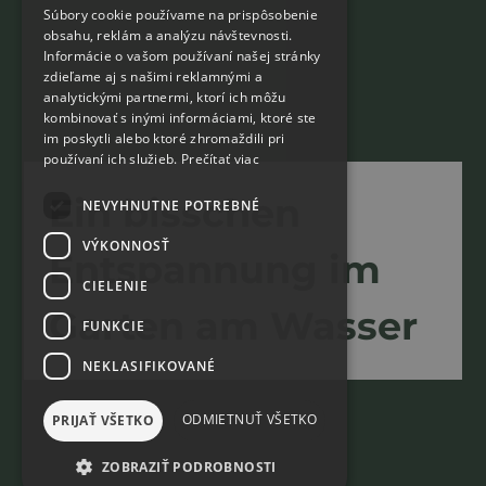
Súbory cookie používame na prispôsobenie
obsahu, reklám a analýzu návštevnosti.
Informácie o vašom používaní našej stránky
zdieľame aj s našimi reklamnými a
analytickými partnermi, ktorí ich môžu
kombinovať s inými informáciami, ktoré ste
im poskytli alebo ktoré zhromaždili pri
používaní ich služieb.
Prečítať viac
Ein bisschen
NEVYHNUTNE POTREBNÉ
VÝKONNOSŤ
Entspannung im
CIELENIE
Garten am Wasser
FUNKCIE
NEKLASIFIKOVANÉ
ODMIETNUŤ VŠETKO
PRIJAŤ VŠETKO
ZOBRAZIŤ PODROBNOSTI