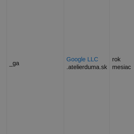
Google LLC
rok
_ga
.atelierduma.sk
mesiac